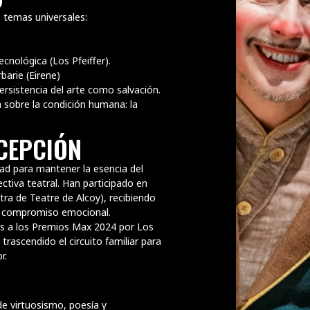
 temas universales:
cnológica (Los Pfeiffer).
barie (Eirene)
rsistencia del arte como salvación.
a sobre la condición humana: la
ECEPCIÓN
dad para mantener la esencia del
ctiva teatral. Han participado en
ra de Teatre de Alcoy), recibiendo
 su compromiso emocional.
s a los Premios Max 2024 por Los
trascendido el circuito familiar para
r.
e virtuosismo, poesía y