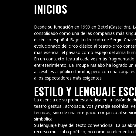
INICIOS
Somos una compañía que mezcla la magia del circo,
para crear espectáculos únicos, cargados de humo
viaje: un espacio donde el público ríe, sueña y se d
Desde su fundación en 1999 en Betxí (Castellón), 
música y la sorpresa.
consolidado como una de las compañías más singu
"La vida es maravillosa si no se le tiene miedo". (C
escénico español. Bajo la dirección de Sergio Chave
evolucionado del circo clásico al teatro-circo cont
más esencial: el payaso como espejo del alma hum
En un contexto teatral cada vez más fragmentado e
entretenimiento, La Troupe Malabó ha logrado un equ
accesibles al público familiar, pero con una carga 
a los espectadores más exigentes.
ESTILO Y LENGUAJE ES
La esencia de su propuesta radica en la fusión de di
teatro gestual, acrobacia, voz y magia escénica. Pe
técnicas, sino de una integración orgánica al servic
simbólica.
Su lenguaje huye del texto convencional. La palab
recurso musical o poético, no como un elemento di