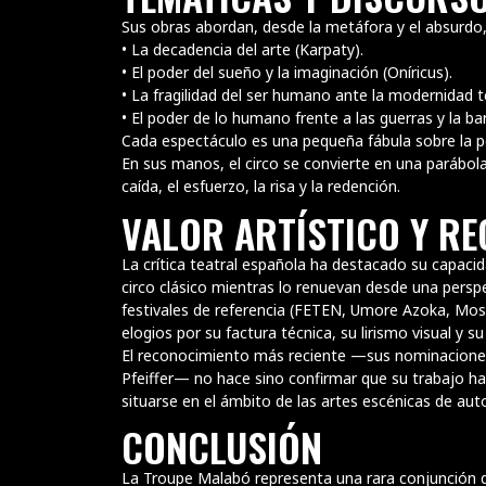
Sus obras abordan, desde la metáfora y el absurdo,
• La decadencia del arte (Karpaty).
• El poder del sueño y la imaginación (Oníricus).
• La fragilidad del ser humano ante la modernidad te
• El poder de lo humano frente a las guerras y la bar
Cada espectáculo es una pequeña fábula sobre la pe
En sus manos, el circo se convierte en una parábol
caída, el esfuerzo, la risa y la redención.
VALOR ARTÍSTICO Y R
La crítica teatral española ha destacado su capaci
circo clásico mientras lo renuevan desde una perspe
festivales de referencia (FETEN, Umore Azoka, Most
elogios por su factura técnica, su lirismo visual y
El reconocimiento más reciente —sus nominacione
Pfeiffer— no hace sino confirmar que su trabajo ha 
situarse en el ámbito de las artes escénicas de auto
CONCLUSIÓN
La Troupe Malabó representa una rara conjunción d