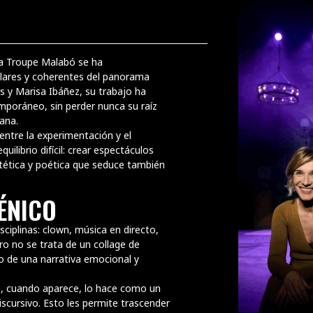
 la emoción del teatro y la belleza del gesto
r, poesía y humanidad. Cada función es un
eja llevar por el arte del movimiento, la
La Troupe Malabó se ha
lares y coherentes del panorama
haplin)
s y Marisa Ibáñez, su trabajo ha
emporáneo, sin perder nunca su raíz
ana.
ntre la experimentación y el
ilibrio difícil: crear espectáculos
estética y poética que seduce también
CÉNICO
sciplinas: clown, música en directo,
ro no se trata de un collage de
io de una narrativa emocional y
ra, cuando aparece, lo hace como un
scursivo. Esto les permite trascender